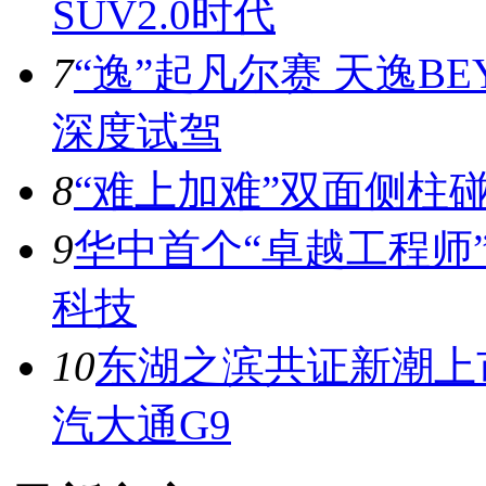
SUV2.0时代
7
“逸”起凡尔赛 天逸BE
深度试驾
8
“难上加难”双面侧柱
9
华中首个“卓越工程师
科技
10
东湖之滨共证新潮上市
汽大通G9