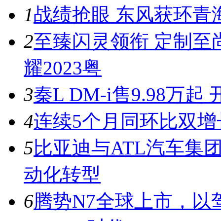
1
战绩抢眼 东风获环青
2
至臻闪灵领衔 定制至
耀2023粤
3
秦L DM-i售9.98
4
连续5个月同环比双增
5
比亚迪与ATL汽车集
动化转型
6
腾势N7全球上市，以