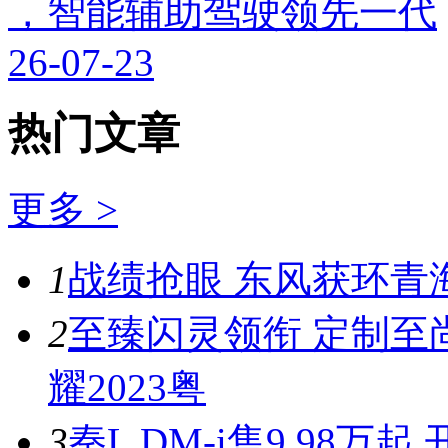
，智能辅助驾驶领先一代
26-07-23
热门文章
更多 >
1
战绩抢眼 东风获环青
2
至臻闪灵领衔 定制至
耀2023粤
3
秦L DM-i售9.98