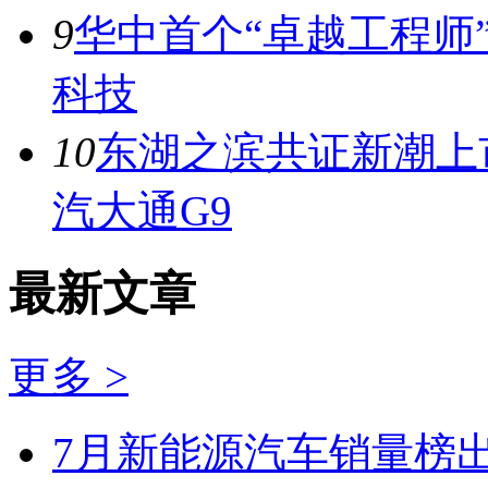
9
华中首个“卓越工程师
科技
10
东湖之滨共证新潮上市
汽大通G9
最新文章
更多 >
7月新能源汽车销量榜出