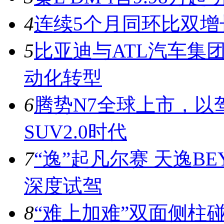
4
连续5个月同环比双增
5
比亚迪与ATL汽车集
动化转型
6
腾势N7全球上市，以
SUV2.0时代
7
“逸”起凡尔赛 天逸BE
深度试驾
8
“难上加难”双面侧柱